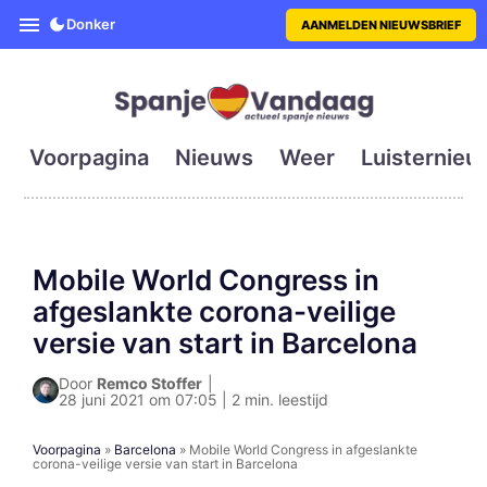
SpanjeVandaag is de eerste en g
Donker
AANMELDEN NIEUWSBRIEF
Voorpagina
Nieuws
Weer
Luisternieu
Mobile World Congress in
afgeslankte corona-veilige
versie van start in Barcelona
Door
Remco Stoffer
|
28 juni 2021 om 07:05 | 2 min. leestijd
Voorpagina
»
Barcelona
»
Mobile World Congress in afgeslankte
corona-veilige versie van start in Barcelona