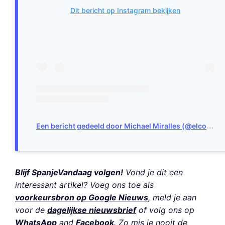
Dit bericht op Instagram bekijken
E
en bericht gedeeld door Michael Miralles (@elcochefantastico.cat)
Blijf SpanjeVandaag volgen!
Vond je dit een
interessant artikel? Voeg ons toe als
voorkeursbron op Google Nieuws
, meld je aan
voor de
dagelijkse nieuwsbrief
of volg ons op
WhatsApp
and
Facebook
. Zo mis je nooit de