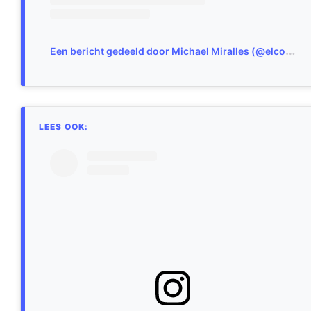
E
en bericht gedeeld door Michael Miralles (@elcochefantastico.cat)