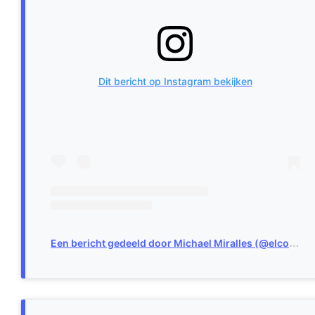
Dit bericht op Instagram bekijken
E
en bericht gedeeld door Michael Miralles (@elcochefantastico.cat)