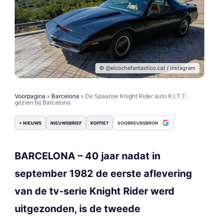
© @elcochefantastico.cat / instagram
Voorpagina
»
Barcelona
»
De Spaanse Knight Rider auto K.I.T.T.
gezien bij Barcelona
+ NIEUWS
NIEUWSBRIEF
KOFFIE?
VOORKEURSBRON
BARCELONA – 40 jaar nadat in
september 1982 de eerste aflevering
van de tv-serie Knight Rider werd
uitgezonden, is de tweede