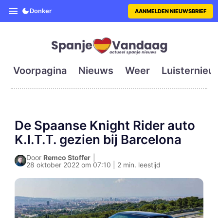
SpanjeVandaag is de eerste en g
Donker
AANMELDEN NIEUWSBRIEF
Voorpagina
Nieuws
Weer
Luisternieu
De Spaanse Knight Rider auto
K.I.T.T. gezien bij Barcelona
Door
Remco Stoffer
|
28 oktober 2022 om 07:10 | 2 min. leestijd