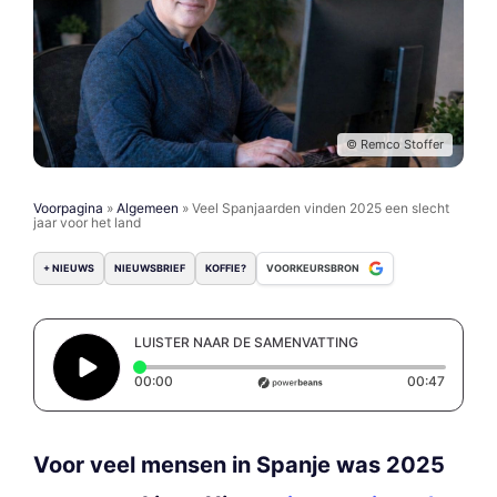
© Remco Stoffer
Voorpagina
»
Algemeen
»
Veel Spanjaarden vinden 2025 een slecht
jaar voor het land
+ NIEUWS
NIEUWSBRIEF
KOFFIE?
VOORKEURSBRON
LUISTER NAAR DE SAMENVATTING
Elapsed time: 0 seconds
Duratio
00:00
00:47
Voor veel mensen in Spanje was 2025