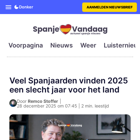
SpanjeVandaag is de eerste en g
Donker
AANMELDEN NIEUWSBRIEF
Voorpagina
Nieuws
Weer
Luisternieu
Veel Spanjaarden vinden 2025
een slecht jaar voor het land
Door
Remco Stoffer
|
28 december 2025 om 07:45 | 2 min. leestijd