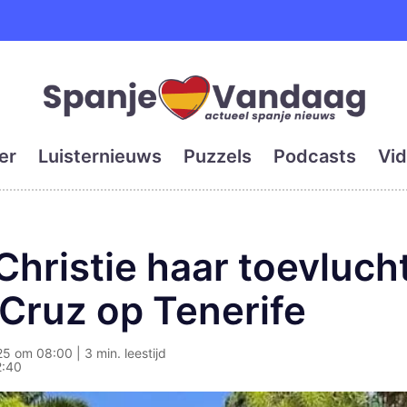
e en grootste digitale kra
er
Luisternieuws
Puzzels
Podcasts
Vid
hristie haar toevlucht
 Cruz op Tenerife
5 om 08:00 | 3 min. leestijd
2:40