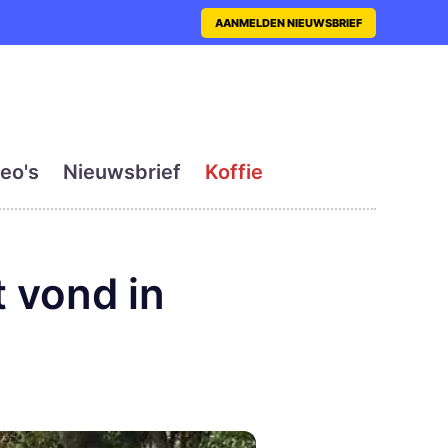
nt met actueel en dagelij
AANMELDEN NIEUWSBRIEF
eo's
Nieuwsbrief
Koffie
 vond in