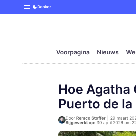
SpanjeVandaag is de eerst
Donker
Voorpagina
Nieuws
We
Hoe Agatha C
Puerto de la
Door
Remco Stoffer
|
29 maart 202
Bijgewerkt op:
30 april 2026 om 2