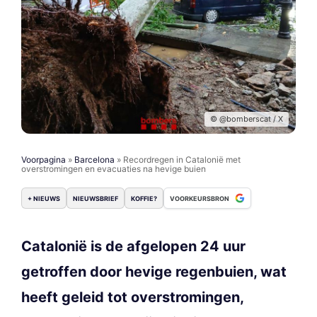
© @bomberscat / X
Voorpagina
»
Barcelona
»
Recordregen in Catalonië met
overstromingen en evacuaties na hevige buien
+ NIEUWS
NIEUWSBRIEF
KOFFIE?
VOORKEURSBRON
Catalonië is de afgelopen 24 uur
getroffen door hevige regenbuien, wat
heeft geleid tot overstromingen,