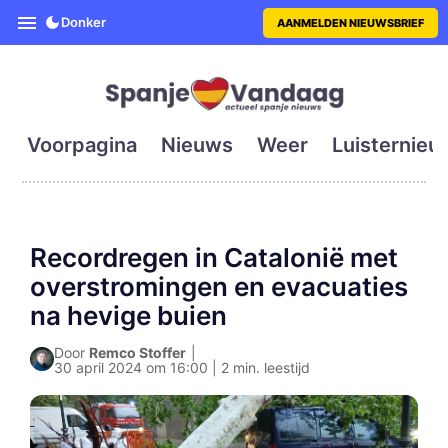
SpanjeVandaag is de eerste en g
Donker
AANMELDEN NIEUWSBRIEF
Voorpagina
Nieuws
Weer
Luisternieu
Recordregen in Catalonië met
overstromingen en evacuaties
na hevige buien
Door
Remco Stoffer
|
30 april 2024 om 16:00 | 2 min. leestijd