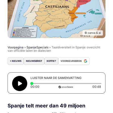
© canva & ai
Voorpagina
»
SpanjeSpecials
»
Taaldiversiteit in Spanje: overzicht
van officiële talen en dialecten
+ NIEUWS
NIEUWSBRIEF
KOFFIE?
VOORKEURSBRON
LUISTER NAAR DE SAMENVATTING
Elapsed time: 0 seconds
Duratio
00:00
00:48
Spanje telt meer dan 49 miljoen