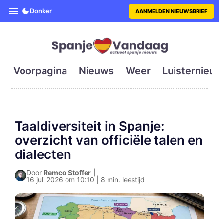
SpanjeVandaag is de eerste en g
Donker
AANMELDEN NIEUWSBRIEF
Voorpagina
Nieuws
Weer
Luisternieu
Taaldiversiteit in Spanje:
overzicht van officiële talen en
dialecten
Door
Remco Stoffer
|
16 juli 2026 om 10:10 | 8 min. leestijd