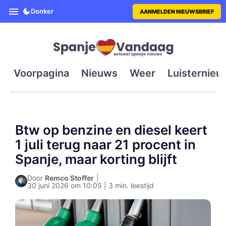
SpanjeVandaag is de eerste en g
Donker
AANMELDEN NIEUWSBRIEF
Voorpagina
Nieuws
Weer
Luisternieu
Btw op benzine en diesel keert
1 juli terug naar 21 procent in
Spanje, maar korting blijft
Door
Remco Stoffer
|
30 juni 2026 om 10:05 | 3 min. leestijd