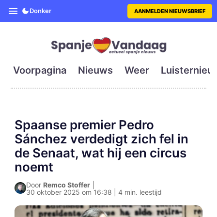
SpanjeVandaag is de eerste en g
Donker
AANMELDEN NIEUWSBRIEF
Voorpagina
Nieuws
Weer
Luisternieu
Spaanse premier Pedro
Sánchez verdedigt zich fel in
de Senaat, wat hij een circus
noemt
Door
Remco Stoffer
|
30 oktober 2025 om 16:38 | 4 min. leestijd