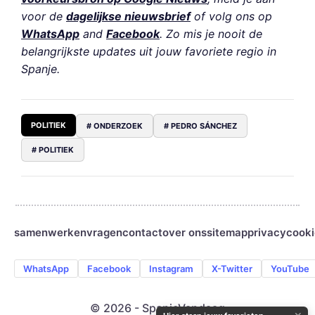
voor de
dagelijkse nieuwsbrief
of volg ons op
WhatsApp
and
Facebook
. Zo mis je nooit de
belangrijkste updates uit jouw favoriete regio in
Spanje.
POLITIEK
# ONDERZOEK
# PEDRO SÁNCHEZ
# POLITIEK
samenwerken
vragen
contact
over ons
sitemap
privacy
cooki
WhatsApp
Facebook
Instagram
X-Twitter
YouTube
© 2026 - SpanjeVandaag