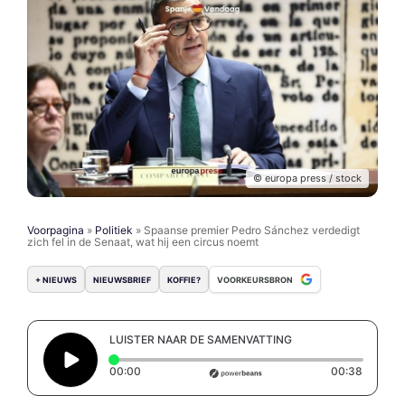
© europa press / stock
Voorpagina
»
Politiek
»
Spaanse premier Pedro Sánchez verdedigt
zich fel in de Senaat, wat hij een circus noemt
+ NIEUWS
NIEUWSBRIEF
KOFFIE?
VOORKEURSBRON
LUISTER NAAR DE SAMENVATTING
Elapsed time: 0 seconds
Duratio
00:00
00:38