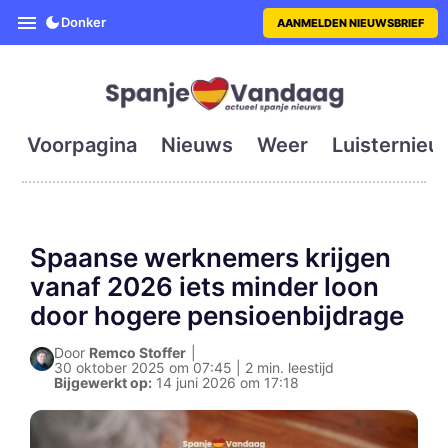
SpanjeVandaag is de eerste en g
Donker
AANMELDEN NIEUWSBRIEF
Voorpagina
Nieuws
Weer
Luisternieu
Spaanse werknemers krijgen
vanaf 2026 iets minder loon
door hogere pensioenbijdrage
Door
Remco Stoffer
|
30 oktober 2025 om 07:45 | 2 min. leestijd
Bijgewerkt op:
14 juni 2026 om 17:18