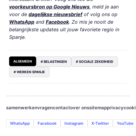
voorkeursbron op Google Nieuws
, meld je aan
voor de
dagelijkse nieuwsbrief
of volg ons op
WhatsApp
and
Facebook
. Zo mis je nooit de
belangrijkste updates uit jouw favoriete regio in
Spanje.
ALGEMEEN
# BELASTINGEN
# SOCIALE ZEKERHEID
# WERKEN SPANJE
samenwerken
vragen
contact
over ons
sitemap
privacy
cooki
WhatsApp
Facebook
Instagram
X-Twitter
YouTube