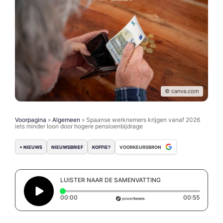
© canva.com
Voorpagina
»
Algemeen
»
Spaanse werknemers krijgen vanaf 2026
iets minder loon door hogere pensioenbijdrage
+ NIEUWS
NIEUWSBRIEF
KOFFIE?
VOORKEURSBRON
LUISTER NAAR DE SAMENVATTING
Elapsed time: 0 seconds
Duration
00:00
00:55