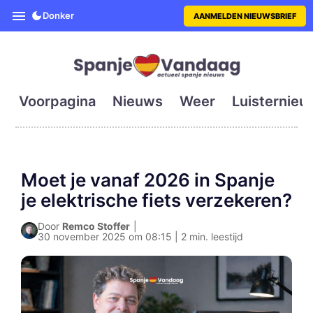
SpanjeVandaag is de eerste en g
Donker
AANMELDEN NIEUWSBRIEF
Voorpagina
Nieuws
Weer
Luisternieu
Moet je vanaf 2026 in Spanje
je elektrische fiets verzekeren?
Door
Remco Stoffer
|
30 november 2025 om 08:15 | 2 min. leestijd