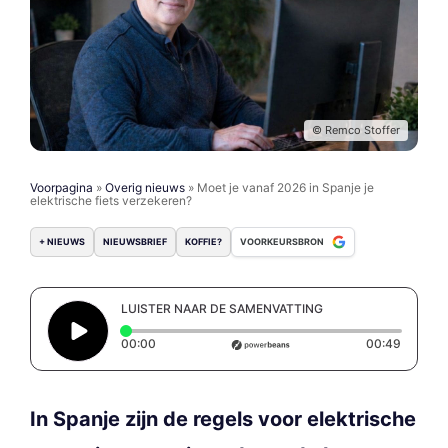
© Remco Stoffer
Voorpagina
»
Overig nieuws
»
Moet je vanaf 2026 in Spanje je
elektrische fiets verzekeren?
+ NIEUWS
NIEUWSBRIEF
KOFFIE?
VOORKEURSBRON
LUISTER NAAR DE SAMENVATTING
Elapsed time: 0 seconds
Duratio
00:00
00:49
In Spanje zijn de regels voor elektrische