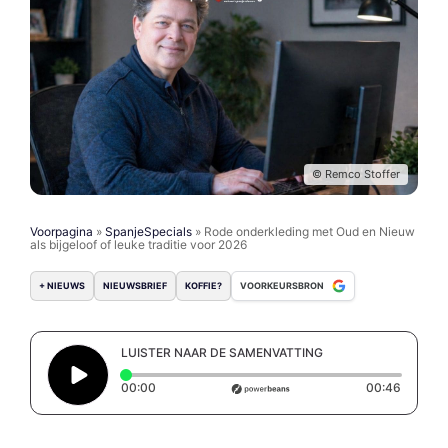
© Remco Stoffer
Voorpagina
»
SpanjeSpecials
»
Rode onderkleding met Oud en Nieuw
als bijgeloof of leuke traditie voor 2026
+ NIEUWS
NIEUWSBRIEF
KOFFIE?
VOORKEURSBRON
LUISTER NAAR DE SAMENVATTING
Elapsed time: 0 seconds
Duratio
00:00
00:46