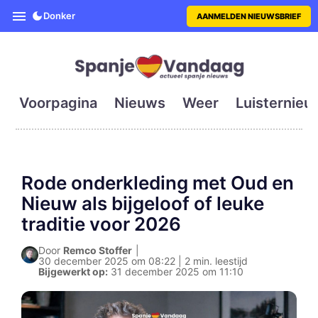
SpanjeVandaag is de eerste en g
Donker
AANMELDEN NIEUWSBRIEF
Voorpagina
Nieuws
Weer
Luisternieu
Rode onderkleding met Oud en
Nieuw als bijgeloof of leuke
traditie voor 2026
Door
Remco Stoffer
|
30 december 2025 om 08:22 | 2 min. leestijd
Bijgewerkt op:
31 december 2025 om 11:10