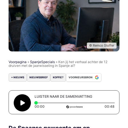
© Remco Stoffer
Voorpagina
»
SpanjeSpecials
»
Ken jij het verhaal achter de 12
druiven met de jaarwisseling in Spanje al?
+ NIEUWS
NIEUWSBRIEF
KOFFIE?
VOORKEURSBRON
LUISTER NAAR DE SAMENVATTING
Elapsed time: 0 seconds
Duratio
00:00
00:48
De Spaanse gewoonte om op