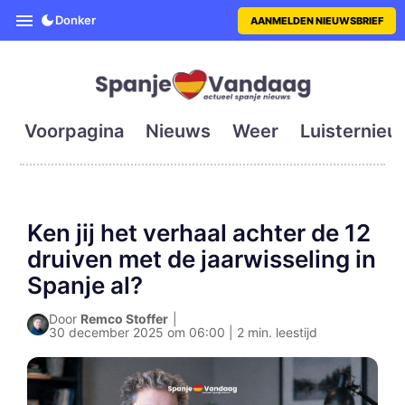
SpanjeVandaag is de eerste en g
Donker
AANMELDEN NIEUWSBRIEF
Voorpagina
Nieuws
Weer
Luisternieu
Ken jij het verhaal achter de 12
druiven met de jaarwisseling in
Spanje al?
Door
Remco Stoffer
|
30 december 2025 om 06:00 | 2 min. leestijd