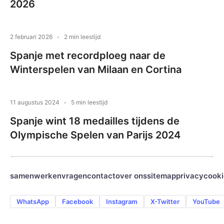
2026
2 februari 2026
2 min leestijd
Spanje met recordploeg naar de
Winterspelen van Milaan en Cortina
11 augustus 2024
5 min leestijd
Spanje wint 18 medailles tijdens de
Olympische Spelen van Parijs 2024
samenwerken
vragen
contact
over ons
sitemap
privacy
cooki
WhatsApp
Facebook
Instagram
X-Twitter
YouTube