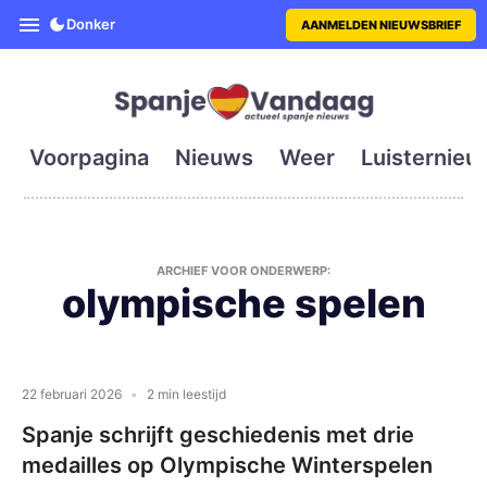
SpanjeVandaag is de eerste en g
Donker
AANMELDEN NIEUWSBRIEF
Voorpagina
Nieuws
Weer
Luisternieu
ARCHIEF VOOR ONDERWERP:
olympische spelen
22 februari 2026
2 min leestijd
Spanje schrijft geschiedenis met drie
medailles op Olympische Winterspelen