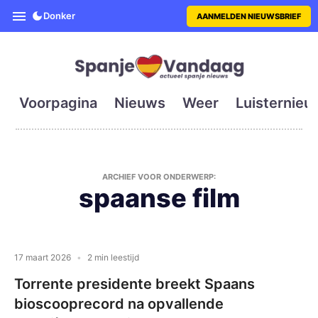
SpanjeVandaag is de eerste en g
Donker
AANMELDEN NIEUWSBRIEF
Voorpagina
Nieuws
Weer
Luisternieu
ARCHIEF VOOR ONDERWERP:
spaanse film
17 maart 2026
2 min leestijd
Torrente presidente breekt Spaans
bioscooprecord na opvallende