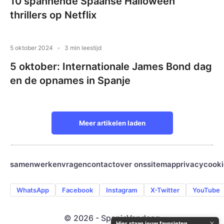
10 spannende Spaanse Halloween
thrillers op Netflix
5 oktober 2024
3 min leestijd
5 oktober: Internationale James Bond dag
en de opnames in Spanje
Meer artikelen laden
samenwerken
vragen
contact
over ons
sitemap
privacy
cooki
WhatsApp
Facebook
Instagram
X-Twitter
YouTube
© 2026 - SpanjeVandaag
✕
Hier staan jouw favorieten