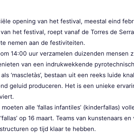
ficiële opening van het festival, meestal eind feb
an het festival, roept vanaf de Torres de Serr
te nemen aan de festiviteiten.
g om 14:00 uur verzamelen duizenden mensen zi
enieten van een indrukwekkende pyrotechnisc
s ‘mascletàs’, bestaan uit een reeks luide kna
nd geluid produceren. Het is een unieke ervari
viert.
moeten alle ‘fallas infantiles’ (kinderfallas) vol
‘fallas’ op 16 maart. Teams van kunstenaars en v
ructuren op tijd klaar te hebben.