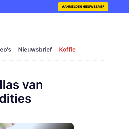
nt met actueel en dagelij
AANMELDEN NIEUWSBRIEF
eo's
Nieuwsbrief
Koffie
llas van
dities