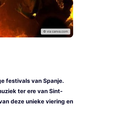
© via canva.com
e festivals van Spanje.
uziek ter ere van Sint-
van deze unieke viering en