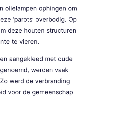
hun olielampen ophingen om
ze ‘parots’ overbodig. Op
 om deze houten structuren
te te vieren.
erden aangekleed met oude
s’ genoemd, werden vaak
. Zo werd de verbranding
heid voor de gemeenschap