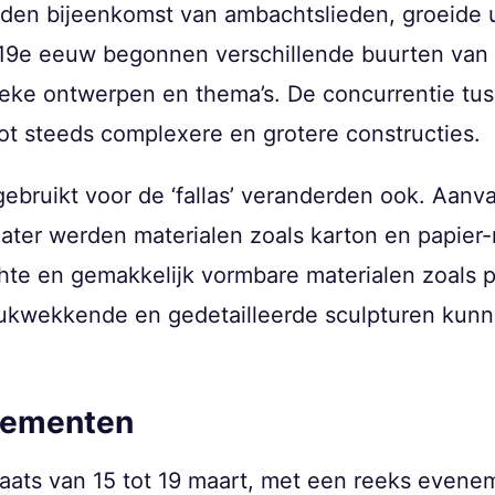
den bijeenkomst van ambachtslieden, groeide ui
n 19e eeuw begonnen verschillende buurten van V
ieke ontwerpen en thema’s. De concurrentie tu
 tot steeds complexere en grotere constructies.
ebruikt voor de ‘fallas’ veranderden ook. Aan
later werden materialen zoals karton en papier
hte en gemakkelijk vormbare materialen zoals p
ukwekkende en gedetailleerde sculpturen kun
enementen
plaats van 15 tot 19 maart, met een reeks evene