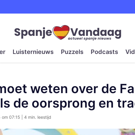
e en grootste digitale kra
er
Luisternieuws
Puzzels
Podcasts
Vid
 moet weten over de Fa
ls de oorsprong en tra
om 07:15 | 4 min. leestijd