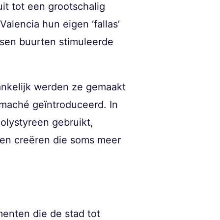
t tot een grootschalig
alencia hun eigen ‘fallas’
ssen buurten stimuleerde
vankelijk werden ze gemaakt
-maché geïntroduceerd. In
olystyreen gebruikt,
nen creëren die soms meer
menten die de stad tot