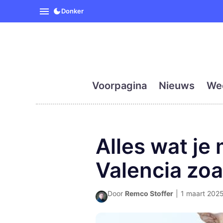
SpanjeVandaag is de eerst
Donker
Voorpagina
Nieuws
We
Alles wat je
Valencia zoa
Door
Remco Stoffer
|
1 maart 2025 