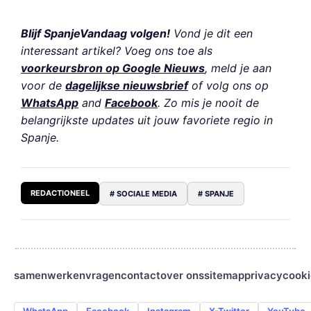
Blijf SpanjeVandaag volgen!
Vond je dit een
interessant artikel? Voeg ons toe als
voorkeursbron op Google Nieuws
, meld je aan
voor de
dagelijkse nieuwsbrief
of volg ons op
WhatsApp
and
Facebook
. Zo mis je nooit de
belangrijkste updates uit jouw favoriete regio in
Spanje.
REDACTIONEEL
# SOCIALE MEDIA
# SPANJE
samenwerken
vragen
contact
over ons
sitemap
privacy
cooki
WhatsApp
Facebook
Instagram
X-Twitter
YouTube