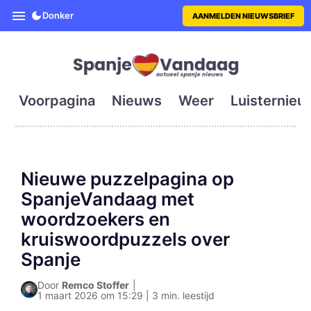
SpanjeVandaag is de eerste en g
Donker
AANMELDEN NIEUWSBRIEF
Voorpagina
Nieuws
Weer
Luisternieu
Nieuwe puzzelpagina op
SpanjeVandaag met
woordzoekers en
kruiswoordpuzzels over
Spanje
Door
Remco Stoffer
|
1 maart 2026 om 15:29 | 3 min. leestijd