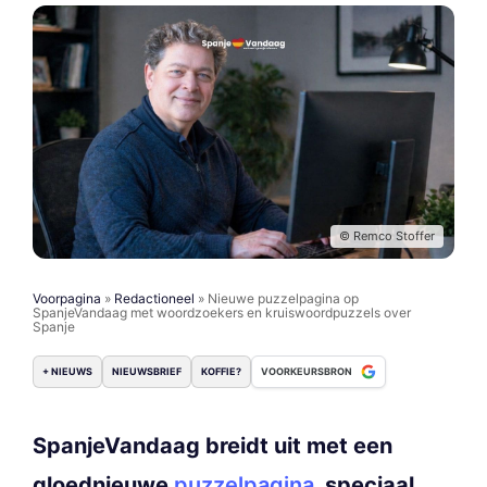
© Remco Stoffer
Voorpagina
»
Redactioneel
»
Nieuwe puzzelpagina op
SpanjeVandaag met woordzoekers en kruiswoordpuzzels over
Spanje
+ NIEUWS
NIEUWSBRIEF
KOFFIE?
VOORKEURSBRON
SpanjeVandaag breidt uit met een
gloednieuwe
puzzelpagina
, speciaal