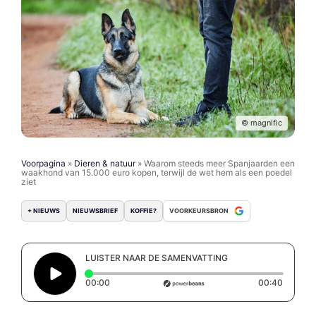
© magnific
Voorpagina
»
Dieren & natuur
»
Waarom steeds meer Spanjaarden een
waakhond van 15.000 euro kopen, terwijl de wet hem als een poedel
ziet
+ NIEUWS
NIEUWSBRIEF
KOFFIE?
VOORKEURSBRON
LUISTER NAAR DE SAMENVATTING
Elapsed time: 0 seconds
Duratio
00:00
00:40