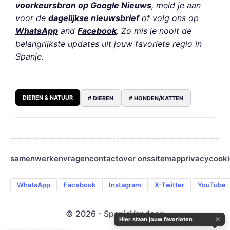
voorkeursbron op Google Nieuws
, meld je aan
voor de
dagelijkse nieuwsbrief
of volg ons op
WhatsApp
and
Facebook
. Zo mis je nooit de
belangrijkste updates uit jouw favoriete regio in
Spanje.
DIEREN & NATUUR
# DIEREN
# HONDEN/KATTEN
samenwerken
vragen
contact
over ons
sitemap
privacy
cooki
WhatsApp
Facebook
Instagram
X-Twitter
YouTube
© 2026 - SpanjeVandaag
✕
Hier staan jouw favorieten