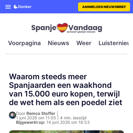
SpanjeVandaag is de eerste en g
Donker
AANMELDEN NIEUWSBRIEF
Voorpagina
Nieuws
Weer
Luisternieu
Waarom steeds meer
Spanjaarden een waakhond
van 15.000 euro kopen, terwijl
de wet hem als een poedel ziet
Door
Remco Stoffer
|
1 juni 2026 om 11:05 | 4 min. leestijd
Bijgewerkt op:
14 juni 2026 om 16:53