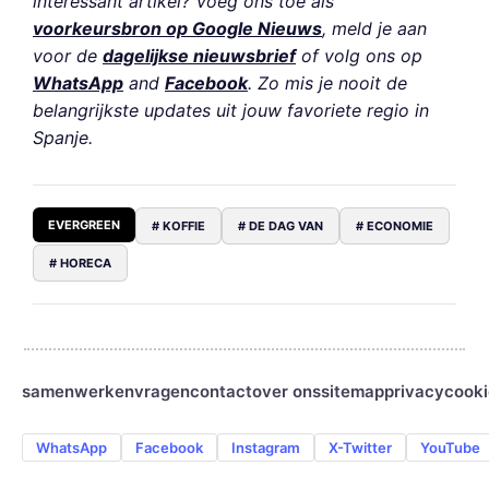
interessant artikel? Voeg ons toe als
voorkeursbron op Google Nieuws
, meld je aan
voor de
dagelijkse nieuwsbrief
of volg ons op
WhatsApp
and
Facebook
. Zo mis je nooit de
belangrijkste updates uit jouw favoriete regio in
Spanje.
EVERGREEN
# KOFFIE
# DE DAG VAN
# ECONOMIE
# HORECA
samenwerken
vragen
contact
over ons
sitemap
privacy
cooki
WhatsApp
Facebook
Instagram
X-Twitter
YouTube