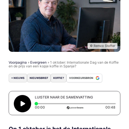
© Remco Stoffer
Voorpagina
»
Evergreen
»
1 oktober: Internationale Dag van de Koffie
en de prijs van een kopje koffie in Spanje?
+ NIEUWS
NIEUWSBRIEF
KOFFIE?
VOORKEURSBRON
LUISTER NAAR DE SAMENVATTING
Elapsed time: 0 seconds
Duratio
00:00
00:48
Op 1 oktober is het de Internationale