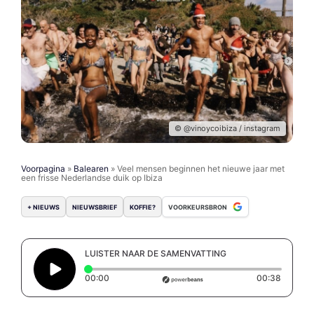
© @vinoycoibiza / instagram
Voorpagina
»
Balearen
»
Veel mensen beginnen het nieuwe jaar met
een frisse Nederlandse duik op Ibiza
+ NIEUWS
NIEUWSBRIEF
KOFFIE?
VOORKEURSBRON
LUISTER NAAR DE SAMENVATTING
Elapsed time: 0 seconds
Duratio
00:00
00:38