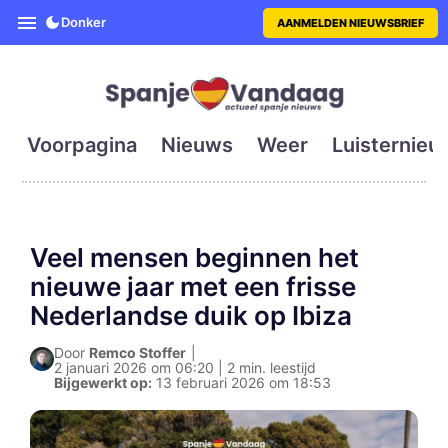
SpanjeVandaag is de eerste en g
Donker
AANMELDEN NIEUWSBRIEF
Voorpagina
Nieuws
Weer
Luisternieu
Veel mensen beginnen het
nieuwe jaar met een frisse
Nederlandse duik op Ibiza
Door
Remco Stoffer
|
2 januari 2026 om 06:20 | 2 min. leestijd
Bijgewerkt op:
13 februari 2026 om 18:53