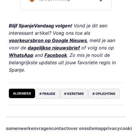
Blijf SpanjeVandaag volgen!
Vond je dit een
interessant artikel? Voeg ons toe als
voorkeursbron op Google Nieuws
, meld je aan
voor de
dagelijkse nieuwsbrief
of volg ons op
WhatsApp
and
Facebook
. Zo mis je nooit de
belangrijkste updates uit jouw favoriete regio in
Spanje.
ALGEMEEN
# FRAUDE
# KERSTMIS
# OPLICHTING
samenwerken
vragen
contact
over ons
sitemap
privacy
cooki