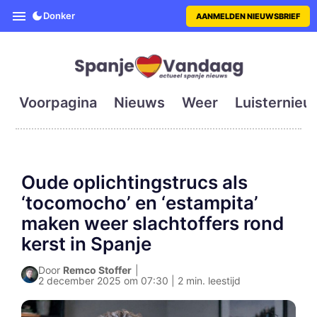
SpanjeVandaag is de eerste en g
Donker
AANMELDEN NIEUWSBRIEF
Voorpagina
Nieuws
Weer
Luisternieu
Oude oplichtingstrucs als
‘tocomocho’ en ‘estampita’
maken weer slachtoffers rond
kerst in Spanje
Door
Remco Stoffer
|
2 december 2025 om 07:30 | 2 min. leestijd