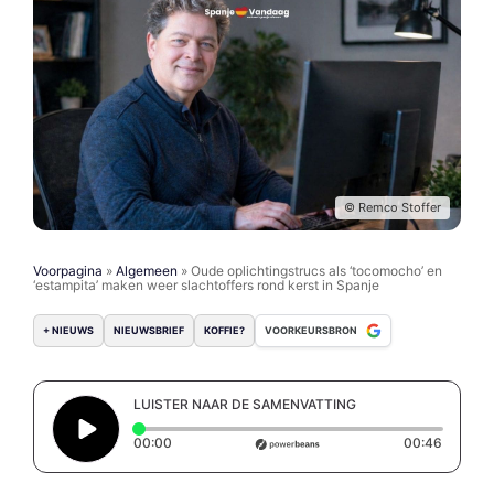
© Remco Stoffer
Voorpagina
»
Algemeen
»
Oude oplichtingstrucs als ‘tocomocho’ en
‘estampita’ maken weer slachtoffers rond kerst in Spanje
+ NIEUWS
NIEUWSBRIEF
KOFFIE?
VOORKEURSBRON
LUISTER NAAR DE SAMENVATTING
Elapsed time: 0 seconds
Duratio
00:00
00:46