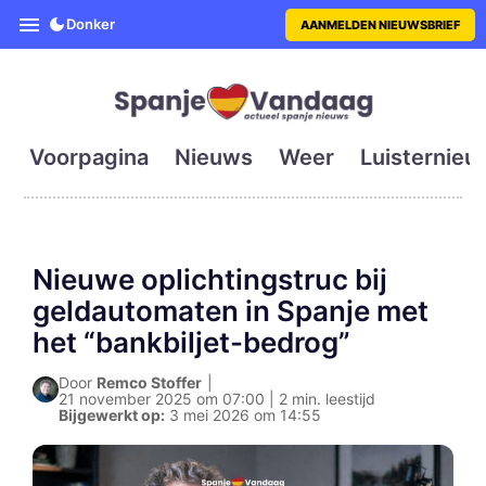
SpanjeVandaag is de eerste en g
Donker
AANMELDEN NIEUWSBRIEF
Voorpagina
Nieuws
Weer
Luisternieu
Nieuwe oplichtingstruc bij
geldautomaten in Spanje met
het “bankbiljet-bedrog”
Door
Remco Stoffer
|
21 november 2025 om 07:00 | 2 min. leestijd
Bijgewerkt op:
3 mei 2026 om 14:55