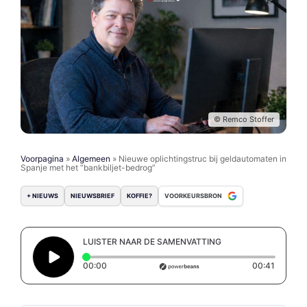
© Remco Stoffer
Voorpagina
»
Algemeen
»
Nieuwe oplichtingstruc bij geldautomaten in
Spanje met het “bankbiljet-bedrog”
+ NIEUWS
NIEUWSBRIEF
KOFFIE?
VOORKEURSBRON
LUISTER NAAR DE SAMENVATTING
Elapsed time: 0 seconds
Duration
00:00
00:41