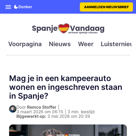
SpanjeVandaag is de eerste en g
Donker
AANMELDEN NIEUWSBRIEF
Voorpagina
Nieuws
Weer
Luisternieu
Mag je in een kampeerauto
wonen en ingeschreven staan
in Spanje?
Door
Remco Stoffer
|
3 maart 2026 om 06:15 | 3 min. leestijd
Bijgewerkt op:
3 mei 2026 om 20:39