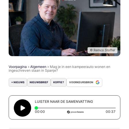
© Remco Stoffer
Voorpagina
»
Algemeen
»
Mag je in een kampeerauto wonen en
ingeschreven staan in Spanje?
+ NIEUWS
NIEUWSBRIEF
KOFFIE?
VOORKEURSBRON
LUISTER NAAR DE SAMENVATTING
Elapsed time: 0 seconds
Duratio
00:00
00:37