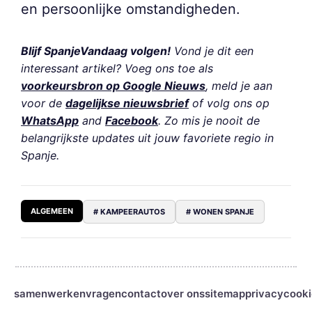
en persoonlijke omstandigheden.
Blijf SpanjeVandaag volgen!
Vond je dit een
interessant artikel? Voeg ons toe als
voorkeursbron op Google Nieuws
, meld je aan
voor de
dagelijkse nieuwsbrief
of volg ons op
WhatsApp
and
Facebook
. Zo mis je nooit de
belangrijkste updates uit jouw favoriete regio in
Spanje.
ALGEMEEN
# KAMPEERAUTOS
# WONEN SPANJE
samenwerken
vragen
contact
over ons
sitemap
privacy
cooki