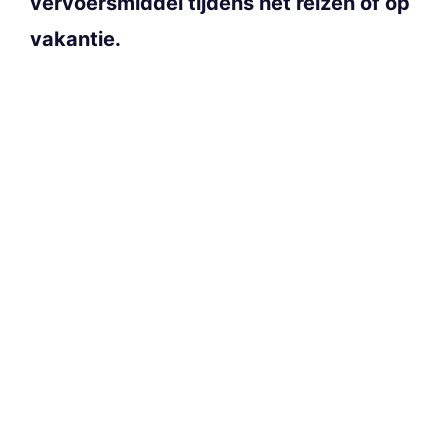
vervoersmiddel tijdens het reizen of op
vakantie.