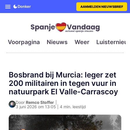
SpanjeVandaag is de eerste en g
Donker
AANMELDEN NIEUWSBRIEF
Voorpagina
Nieuws
Weer
Luisternieu
Bosbrand bij Murcia: leger zet
200 militairen in tegen vuur in
natuurpark El Valle-Carrascoy
Door
Remco Stoffer
|
3 juni 2026 om 13:05 | 4 min. leestijd