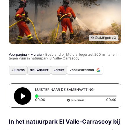
© @UMEgob / X
Voorpagina
»
Murcia
»
Bosbrand bij Murcia: leger zet 200 militairen in
tegen vuur in natuurpark El Valle-Carrascoy
+ NIEUWS
NIEUWSBRIEF
KOFFIE?
VOORKEURSBRON
LUISTER NAAR DE SAMENVATTING
Elapsed time: 0 seconds
Duratio
00:00
00:40
In het natuurpark El Valle-Carrascoy bij