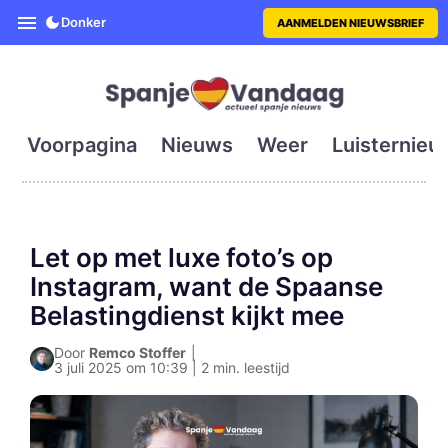
SpanjeVandaag is de eerste en g
Donker
AANMELDEN NIEUWSBRIEF
Voorpagina
Nieuws
Weer
Luisternieu
Let op met luxe foto’s op
Instagram, want de Spaanse
Belastingdienst kijkt mee
Door
Remco Stoffer
|
3 juli 2025 om 10:39 | 2 min. leestijd