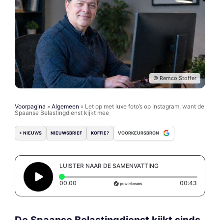
© Remco Stoffer
Voorpagina
»
Algemeen
»
Let op met luxe foto’s op Instagram, want de
Spaanse Belastingdienst kijkt mee
+ NIEUWS
NIEUWSBRIEF
KOFFIE?
VOORKEURSBRON
LUISTER NAAR DE SAMENVATTING
Elapsed time: 0 seconds
Duratio
00:00
00:43
De Spaanse Belastingdienst kijkt sinds