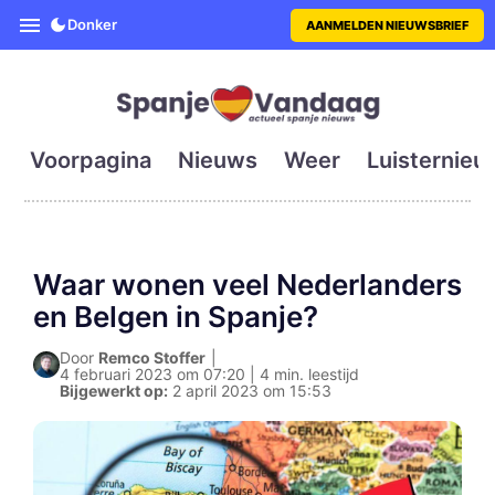
SpanjeVandaag is de eerste en g
Donker
AANMELDEN NIEUWSBRIEF
Voorpagina
Nieuws
Weer
Luisternieu
Waar wonen veel Nederlanders
en Belgen in Spanje?
Door
Remco Stoffer
|
4 februari 2023 om 07:20 | 4 min. leestijd
Bijgewerkt op:
2 april 2023 om 15:53