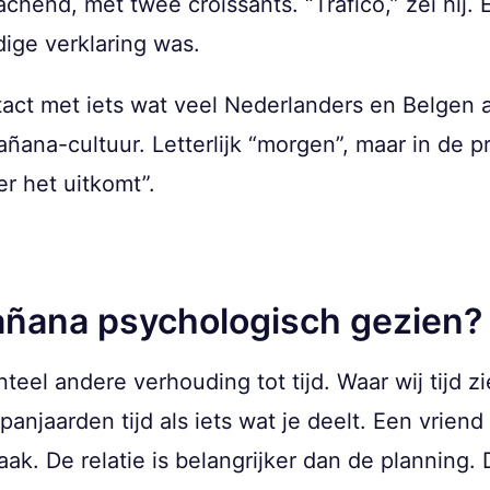
achend, met twee croissants. “Tráfico,” zei hij. 
dige verklaring was.
ntact met iets wat veel Nederlanders en Belgen 
ñana-cultuur. Letterlijk “morgen”, maar in de pra
r het uitkomt”.
ñana psychologisch gezien?
el andere verhouding tot tijd. Waar wij tijd zie
Spanjaarden tijd als iets wat je deelt. Een vrie
ak. De relatie is belangrijker dan de planning.