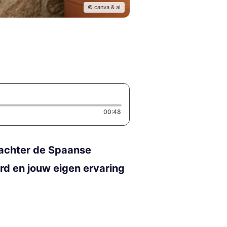
© canva & ai
Duration: 48 seconds
00:48
e achter de Spaanse
ard en jouw eigen ervaring