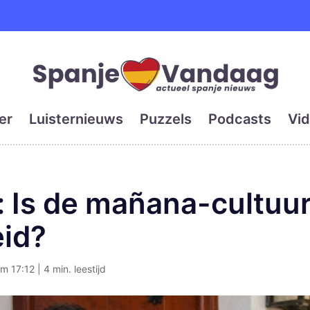
e en grootste digitale kra
er
Luisternieuws
Puzzels
Podcasts
Vid
 Is de mañana-cultuur 
eid?
m 17:12 | 4 min. leestijd