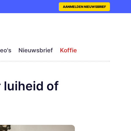
nt met actueel en dagelij
AANMELDEN NIEUWSBRIEF
eo's
Nieuwsbrief
Koffie
luiheid of