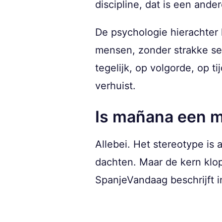
discipline, dat is een and
De psychologie hierachter
mensen, zonder strakke s
tegelijk, op volgorde, op t
verhuist.
Is mañana een my
Allebei. Het stereotype is 
dachten. Maar de kern klop
SpanjeVandaag beschrijft i