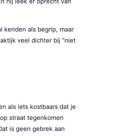
En hij leek er oprecht van
al kenden als begrip, maar
ktijk veel dichter bij “niet
n als iets kostbaars dat je
nd op straat tegenkomen
 Dat is geen gebrek aan