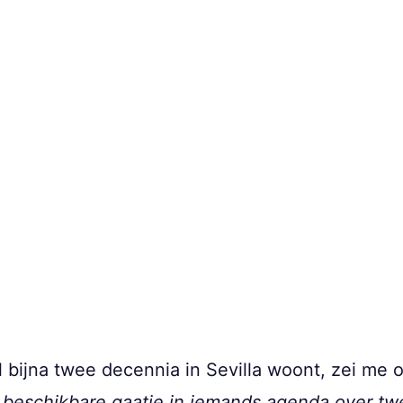
 bijna twee decennia in Sevilla woont, zei me o
te beschikbare gaatje in iemands agenda over t