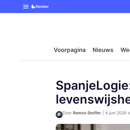
SpanjeVandaag is de eerst
Donker
Voorpagina
Nieuws
We
SpanjeLogie:
levenswijsh
Door
Remco Stoffer
|
4 juni 2026 o