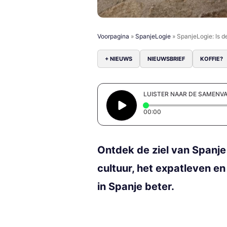
Voorpagina
»
SpanjeLogie
»
SpanjeLogie: Is d
+ NIEUWS
NIEUWSBRIEF
KOFFIE?
LUISTER NAAR DE SAMENV
Elapsed time: 0 secon
00:00
Ontdek de ziel van Spanje
cultuur, het expatleven en
in Spanje beter.