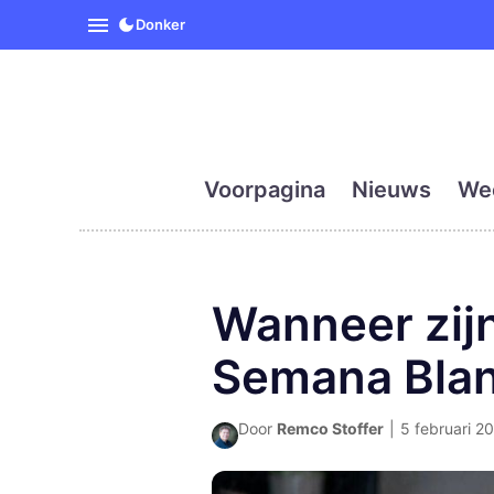
SpanjeVandaag is de eerst
Donker
Voorpagina
Nieuws
We
Wanneer zijn
Semana Blan
Door
Remco Stoffer
|
5 februari 20