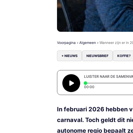
Voorpagina
»
Algemeen
»
Wanneer zijn er in 
+ NIEUWS
NIEUWSBRIEF
KOFFIE?
LUISTER NAAR DE SAMENV
Elapsed time: 0 secon
00:00
In februari 2026 hebben v
carnaval. Toch geldt dit n
autonome regio bepaalt zel