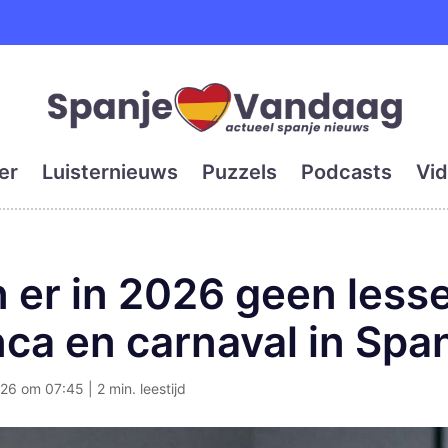
e en grootste digitale kra
er
Luisternieuws
Puzzels
Podcasts
Vid
 er in 2026 geen less
ca en carnaval in Spa
26 om 07:45 | 2 min. leestijd