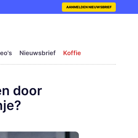
nt met actueel en dagelij
AANMELDEN NIEUWSBRIEF
eo's
Nieuwsbrief
Koffie
en door
nje?