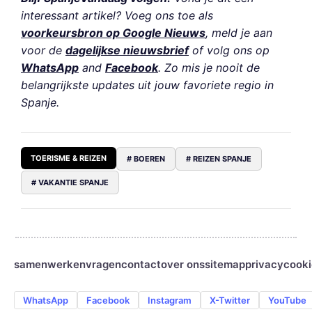
interessant artikel? Voeg ons toe als
voorkeursbron op Google Nieuws
, meld je aan
voor de
dagelijkse nieuwsbrief
of volg ons op
WhatsApp
and
Facebook
. Zo mis je nooit de
belangrijkste updates uit jouw favoriete regio in
Spanje.
TOERISME & REIZEN
# BOEREN
# REIZEN SPANJE
# VAKANTIE SPANJE
samenwerken
vragen
contact
over ons
sitemap
privacy
cooki
WhatsApp
Facebook
Instagram
X-Twitter
YouTube