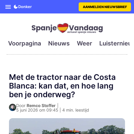
SpanjeVandaag is de eerste en g
Donker
AANMELDEN NIEUWSBRIEF
Voorpagina
Nieuws
Weer
Luisternieu
Met de tractor naar de Costa
Blanca: kan dat, en hoe lang
ben je onderweg?
Door
Remco Stoffer
|
5 juni 2026 om 09:45 | 4 min. leestijd