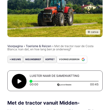
© canva
Voorpagina
»
Toerisme & Reizen
»
Met de tractor naar de Costa
Blanca: kan dat, en hoe lang ben je onderweg?
+ NIEUWS
NIEUWSBRIEF
KOFFIE?
VOORKEURSBRON
LUISTER NAAR DE SAMENVATTING
Elapsed time: 0 seconds
Duratio
00:00
00:45
Met de tractor vanuit Midden-