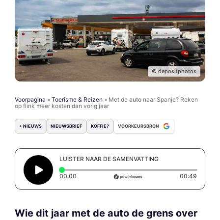
© depositphotos
Voorpagina
»
Toerisme & Reizen
»
Met de auto naar Spanje? Reken
op flink meer kosten dan vorig jaar
+ NIEUWS
NIEUWSBRIEF
KOFFIE?
VOORKEURSBRON
LUISTER NAAR DE SAMENVATTING
Elapsed time: 0 seconds
Duratio
00:00
00:49
Wie dit jaar met de auto de grens over