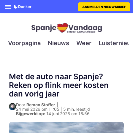
SpanjeVandaag is de eerste en g
Donker
AANMELDEN NIEUWSBRIEF
Voorpagina
Nieuws
Weer
Luisternieu
Met de auto naar Spanje?
Reken op flink meer kosten
dan vorig jaar
Door
Remco Stoffer
|
24 mei 2026 om 11:05 | 5 min. leestijd
Bijgewerkt op:
14 juni 2026 om 16:56