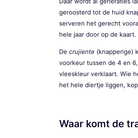
Daar wordt al generaties l
geroosterd tot de huid knap
serveren het gerecht voora
hele jaar door op de kaart.
De
crujiente
(knapperige) k
voorkeur tussen de 4 en 6,
vleeskleur verklaart. Wie h
het hele diertje liggen, kop
Waar komt de tr