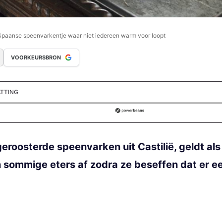
 Spaanse speenvarkentje waar niet iedereen warm voor loopt
VOORKEURSBRON
ATTING
ds
 geroosterde speenvarken uit Castilië, geldt als
 sommige eters af zodra ze beseffen dat er ee