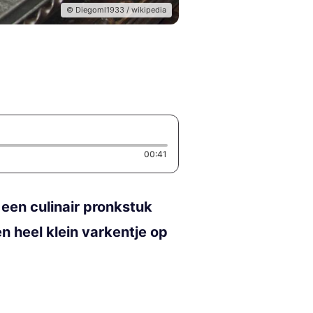
© Diegoml1933 / wikipedia
Duration: 41 seconds
00:41
 een culinair pronkstuk
n heel klein varkentje op