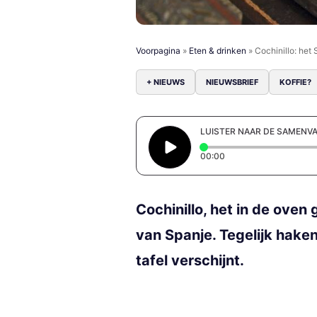
Voorpagina
»
Eten & drinken
»
Cochinillo: het
+ NIEUWS
NIEUWSBRIEF
KOFFIE?
LUISTER NAAR DE SAMENV
Elapsed time: 0 secon
00:00
Cochinillo, het in de oven
van Spanje. Tegelijk haken
tafel verschijnt.