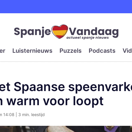
e en grootste digitale kra
er
Luisternieuws
Puzzels
Podcasts
Vid
het Spaanse speenvark
n warm voor loopt
m 14:08 | 3 min. leestijd