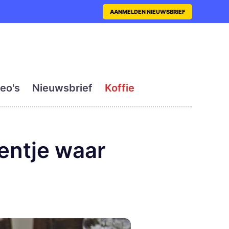
nt met actueel en dagelij
AANMELDEN NIEUWSBRIEF
eo's
Nieuwsbrief
Koffie
entje waar