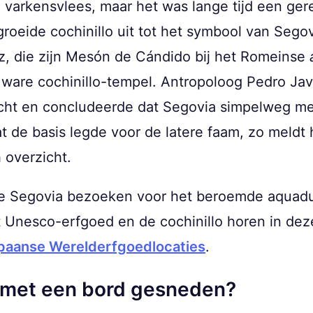
 varkensvlees, maar het was lange tijd een ger
roeide cochinillo uit tot het symbool van Segov
z, die zijn Mesón de Cándido bij het Romeinse
 ware cochinillo-tempel. Antropoloog Pedro Ja
cht en concludeerde dat Segovia simpelweg me
at de basis legde voor de latere faam, zo meldt 
h overzicht.
ie Segovia bezoeken voor het beroemde aquadu
 Unesco-erfgoed en de cochinillo horen in deze
paanse Werelderfgoedlocaties
.
 met een bord gesneden?