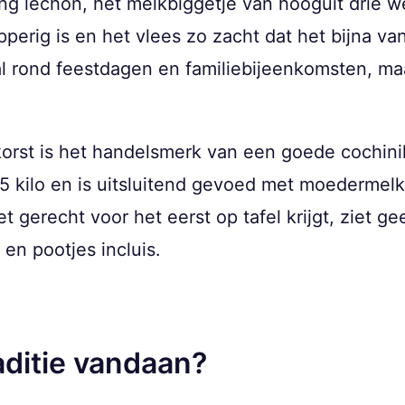
ang lechón, het melkbiggetje van hooguit drie 
perig is en het vlees zo zacht dat het bijna van
l rond feestdagen en familiebijeenkomsten, maa
orst is het handelsmerk van een goede cochinil
5 kilo en is uitsluitend gevoed met moedermelk,
et gerecht voor het eerst op tafel krijgt, ziet g
 en pootjes incluis.
aditie vandaan?