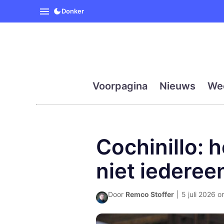
SpanjeVandaag is de eerst
Donker
Voorpagina
Nieuws
We
Cochinillo: 
niet iederee
Door
Remco Stoffer
|
5 juli 2026 o