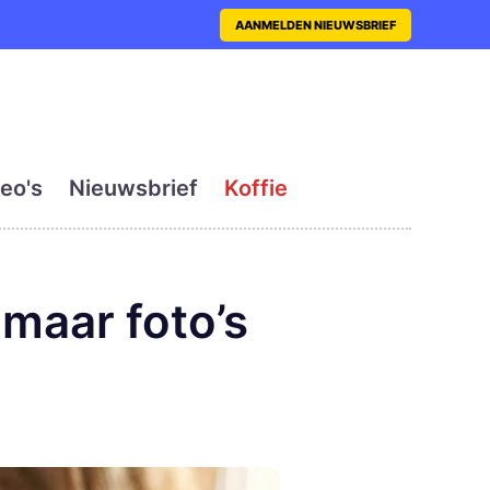
nt met actueel en dagelij
AANMELDEN NIEUWSBRIEF
eo's
Nieuwsbrief
Koffie
maar foto’s