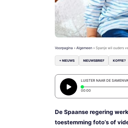
Voorpagina
»
Algemeen
»
Spanje wil ouders v
+ NIEUWS
NIEUWSBRIEF
KOFFIE?
LUISTER NAAR DE SAMENV
Elapsed time: 0 secon
00:00
De Spaanse regering werk
toestemming foto’s of vid