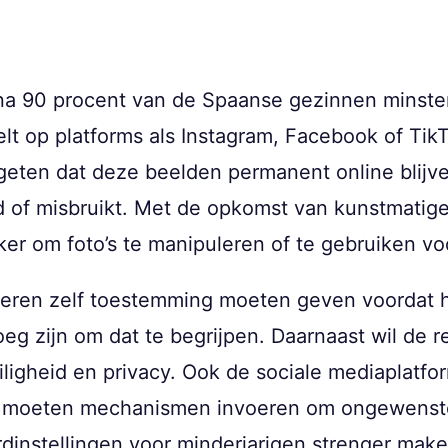
bijna 90 procent van de Spaanse gezinnen minst
elt op platforms als Instagram, Facebook of Tik
vergeten dat deze beelden permanent online bli
f misbruikt. Met de opkomst van kunstmatige i
er om foto’s te manipuleren of te gebruiken v
deren zelf toestemming moeten geven voordat 
g zijn om dat te begrijpen. Daarnaast wil de r
iligheid en privacy. Ook de sociale mediaplatfo
 moeten mechanismen invoeren om ongewenste 
dinstellingen voor minderjarigen strenger make