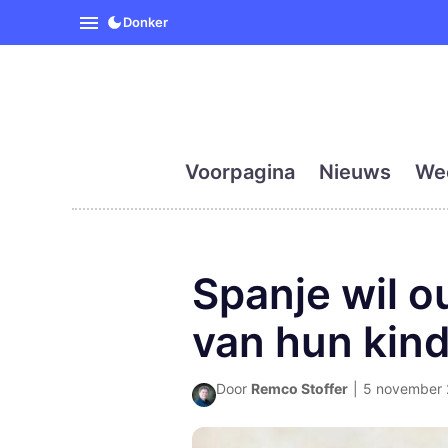
SpanjeVandaag is de eerst
Donker
Voorpagina
Nieuws
We
Spanje wil o
van hun kind
Door
Remco Stoffer
|
5 november 2