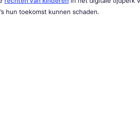
de
rechten van kinderen
in het digitale tijdper
to’s hun toekomst kunnen schaden.