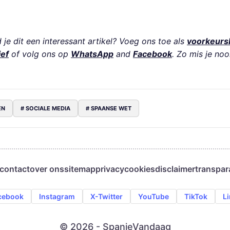
je dit een interessant artikel? Voeg ons toe als
voorkeurs
ief
of volg ons op
WhatsApp
and
Facebook
. Zo mis je noo
EN
# SOCIALE MEDIA
# SPAANSE WET
contact
over ons
sitemap
privacy
cookies
disclaimer
transpar
cebook
Instagram
X-Twitter
YouTube
TikTok
L
© 2026 - SpanjeVandaag