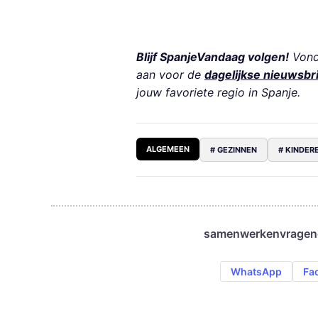
Blijf SpanjeVandaag volgen!
Vond 
aan voor de
dagelijkse nieuwsbr
jouw favoriete regio in Spanje.
ALGEMEEN
# GEZINNEN
# KINDER
samenwerken
vragen
WhatsApp
Fa