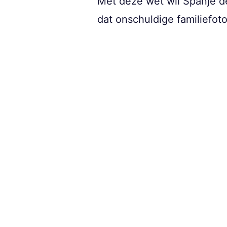
Met deze wet wil Spanje 
dat onschuldige familiefo