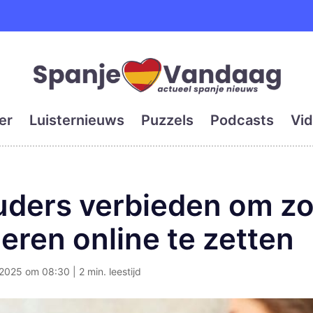
e en grootste digitale kra
er
Luisternieuws
Puzzels
Podcasts
Vid
uders verbieden om zo
eren online te zetten
025 om 08:30 | 2 min. leestijd