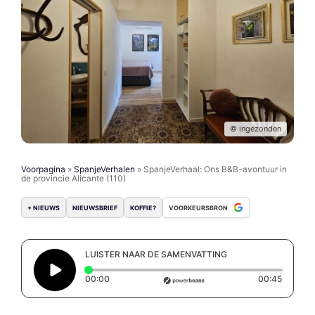
© ingezonden
Voorpagina
»
SpanjeVerhalen
»
SpanjeVerhaal: Ons B&B-avontuur in
de provincie Alicante (110)
+ NIEUWS
NIEUWSBRIEF
KOFFIE?
VOORKEURSBRON
LUISTER NAAR DE SAMENVATTING
Elapsed time: 0 seconds
Duratio
00:00
00:45