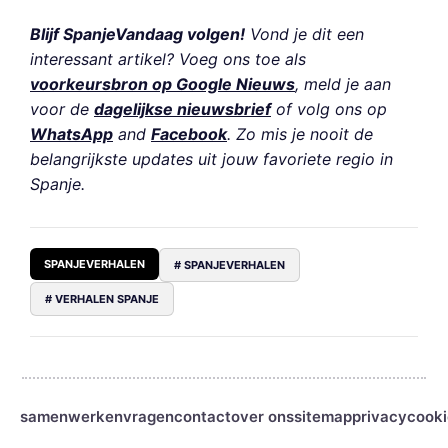
Blijf SpanjeVandaag volgen!
Vond je dit een
interessant artikel? Voeg ons toe als
voorkeursbron op Google Nieuws
, meld je aan
voor de
dagelijkse nieuwsbrief
of volg ons op
WhatsApp
and
Facebook
. Zo mis je nooit de
belangrijkste updates uit jouw favoriete regio in
Spanje.
SPANJEVERHALEN
# SPANJEVERHALEN
# VERHALEN SPANJE
samenwerken
vragen
contact
over ons
sitemap
privacy
cooki