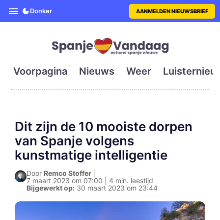
SpanjeVandaag is de eerste en g
Donker
AANMELDEN NIEUWSBRIEF
Voorpagina
Nieuws
Weer
Luisternieu
Dit zijn de 10 mooiste dorpen
van Spanje volgens
kunstmatige intelligentie
Door
Remco Stoffer
|
7 maart 2023 om 07:00 | 4 min. leestijd
Bijgewerkt op:
30 maart 2023 om 23:44