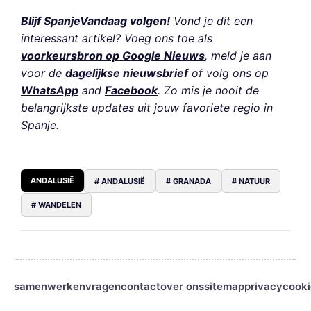
Blijf SpanjeVandaag volgen!
Vond je dit een
interessant artikel? Voeg ons toe als
voorkeursbron op Google Nieuws
, meld je aan
voor de
dagelijkse nieuwsbrief
of volg ons op
WhatsApp
and
Facebook
. Zo mis je nooit de
belangrijkste updates uit jouw favoriete regio in
Spanje.
ANDALUSIË
# ANDALUSIË
# GRANADA
# NATUUR
# WANDELEN
samenwerken
vragen
contact
over ons
sitemap
privacy
cooki