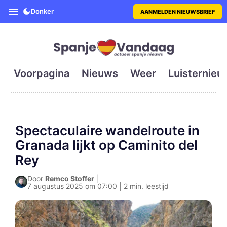
SpanjeVandaag is de eerste en g
Donker
AANMELDEN NIEUWSBRIEF
Voorpagina
Nieuws
Weer
Luisternieu
Spectaculaire wandelroute in
Granada lijkt op Caminito del
Rey
Door
Remco Stoffer
|
7 augustus 2025 om 07:00 | 2 min. leestijd