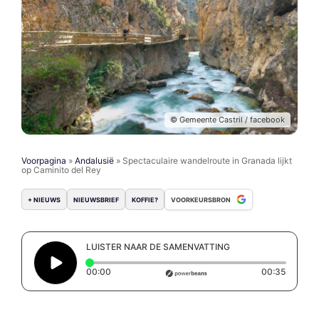
© Gemeente Castril / facebook
Voorpagina
»
Andalusië
»
Spectaculaire wandelroute in Granada lijkt
op Caminito del Rey
+ NIEUWS
NIEUWSBRIEF
KOFFIE?
VOORKEURSBRON
LUISTER NAAR DE SAMENVATTING
Elapsed time: 0 seconds
Duratio
00:00
00:35