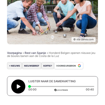
© via canva.com
Voorpagina
»
Rest van Spanje
»
Honderd Belgen openen nieuwe jeu
de boules banen aan de Costa de la Luz
+ NIEUWS
NIEUWSBRIEF
KOFFIE?
VOORKEURSBRON
LUISTER NAAR DE SAMENVATTING
Elapsed time: 0 seconds
Duratio
00:00
00:40