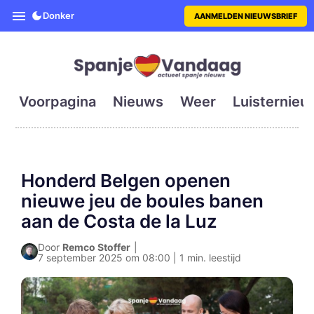
SpanjeVandaag is de eerste en g
Donker
AANMELDEN NIEUWSBRIEF
Voorpagina
Nieuws
Weer
Luisternieu
Honderd Belgen openen
nieuwe jeu de boules banen
aan de Costa de la Luz
Door
Remco Stoffer
|
7 september 2025 om 08:00 | 1 min. leestijd