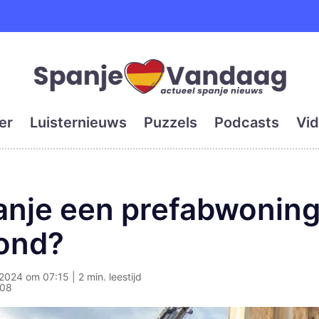
e en grootste digitale kra
er
Luisternieuws
Puzzels
Podcasts
Vid
anje een prefabwoning
rond?
024 om 07:15 | 2 min. leestijd
:08