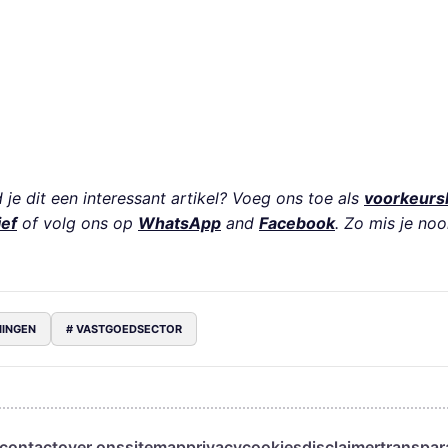
je dit een interessant artikel? Voeg ons toe als
voorkeurs
ief
of volg ons op
WhatsApp
and
Facebook
. Zo mis je noo
NINGEN
# VASTGOEDSECTOR
contact
over ons
sitemap
privacy
cookies
disclaimer
transpar