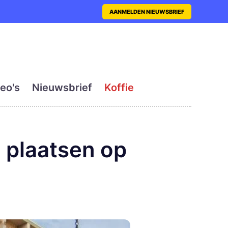
nt met actueel en dagelij
AANMELDEN NIEUWSBRIEF
eo's
Nieuwsbrief
Koffie
 plaatsen op