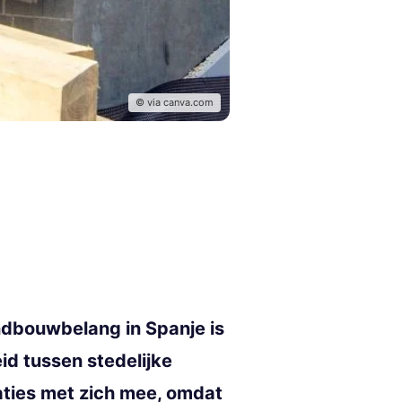
© via canva.com
ndbouwbelang in Spanje is
id tussen stedelijke
caties met zich mee, omdat