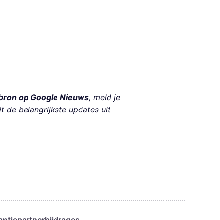
bron op Google Nieuws
, meld je
it de belangrijkste updates uit
antie
partnerbijdrages