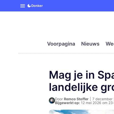
SpanjeVandaag is de eerst
Donker
Voorpagina
Nieuws
We
Mag je in Sp
landelijke g
Door
Remco Stoffer
|
7 december 2
Bijgewerkt op:
12 mei 2026 om 23