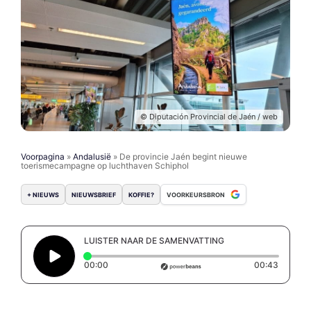
© Diputación Provincial de Jaén / web
Voorpagina
»
Andalusië
»
De provincie Jaén begint nieuwe
toerismecampagne op luchthaven Schiphol
+ NIEUWS
NIEUWSBRIEF
KOFFIE?
VOORKEURSBRON
LUISTER NAAR DE SAMENVATTING
Elapsed time: 0 seconds
Duratio
00:00
00:43