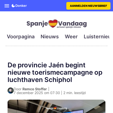
SpanjeVandaag is de eerste en g
Donker
AANMELDEN NIEUWSBRIEF
Voorpagina
Nieuws
Weer
Luisternieu
De provincie Jaén begint
nieuwe toerismecampagne op
luchthaven Schiphol
Door
Remco Stoffer
|
7 december 2025 om 07:30 | 2 min. leestijd