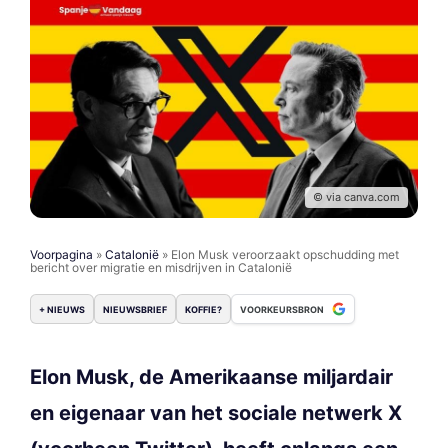
© via canva.com
Voorpagina
»
Catalonië
»
Elon Musk veroorzaakt opschudding met
bericht over migratie en misdrijven in Catalonië
+ NIEUWS
NIEUWSBRIEF
KOFFIE?
VOORKEURSBRON
Elon Musk, de Amerikaanse miljardair
en eigenaar van het sociale netwerk X