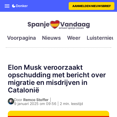
SpanjeVandaag is de eerste en g
Donker
AANMELDEN NIEUWSBRIEF
Voorpagina
Nieuws
Weer
Luisternieu
Elon Musk veroorzaakt
opschudding met bericht over
migratie en misdrijven in
Catalonië
Door
Remco Stoffer
|
9 januari 2025 om 09:56 | 2 min. leestijd