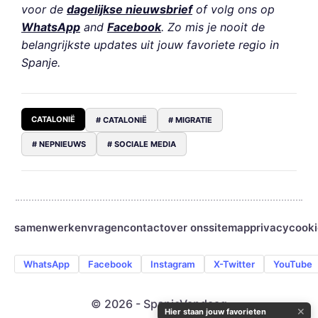
voor de
dagelijkse nieuwsbrief
of volg ons op
WhatsApp
and
Facebook
. Zo mis je nooit de
belangrijkste updates uit jouw favoriete regio in
Spanje.
CATALONIË
# CATALONIË
# MIGRATIE
# NEPNIEUWS
# SOCIALE MEDIA
samenwerken
vragen
contact
over ons
sitemap
privacy
cooki
WhatsApp
Facebook
Instagram
X-Twitter
YouTube
© 2026 - SpanjeVandaag
✕
Hier staan jouw favorieten