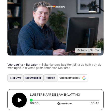
© Remco Stoffer
Voorpagina
»
Balearen
»
Buitenlanders bezitten bijna de helft van de
woningen in diverse gemeenten van Mallorca
+ NIEUWS
NIEUWSBRIEF
KOFFIE?
VOORKEURSBRON
LUISTER NAAR DE SAMENVATTING
Elapsed time: 0 seconds
Duratio
00:00
00:48