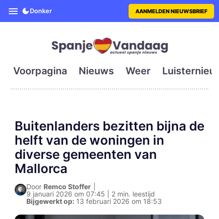
SpanjeVandaag is de eerste en g
Donker
AANMELDEN NIEUWSBRIEF
Voorpagina
Nieuws
Weer
Luisternieu
Buitenlanders bezitten bijna de
helft van de woningen in
diverse gemeenten van
Mallorca
Door
Remco Stoffer
|
9 januari 2026 om 07:45 | 2 min. leestijd
Bijgewerkt op:
13 februari 2026 om 18:53