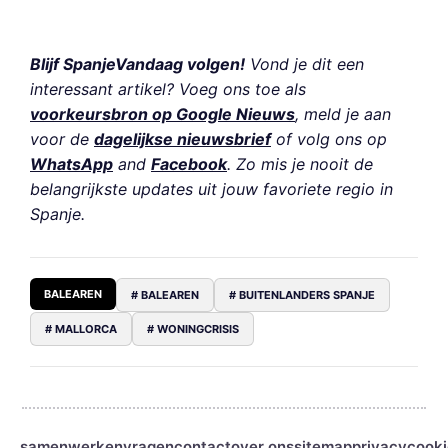
Blijf SpanjeVandaag volgen!
Vond je dit een
interessant artikel? Voeg ons toe als
voorkeursbron op Google Nieuws
, meld je aan
voor de
dagelijkse nieuwsbrief
of volg ons op
WhatsApp
and
Facebook
. Zo mis je nooit de
belangrijkste updates uit jouw favoriete regio in
Spanje.
BALEAREN
# BALEAREN
# BUITENLANDERS SPANJE
# MALLORCA
# WONINGCRISIS
samenwerken
vragen
contact
over ons
sitemap
privacy
cooki