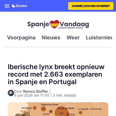
SpanjeVandaag is de eerste en g
Donker
AANMELDEN NIEUWSBRIEF
Voorpagina
Nieuws
Weer
Luisternieu
Iberische lynx breekt opnieuw
record met 2.663 exemplaren
in Spanje en Portugal
Door
Remco Stoffer
|
9 juni 2026 om 11:05 | 3 min. leestijd