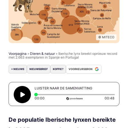
© MITECO
Voorpagina
»
Dieren & natuur
»
Iberische lynx breekt opnieuw record
met 2.663 exemplaren in Spanje en Portugal
+ NIEUWS
NIEUWSBRIEF
KOFFIE?
VOORKEURSBRON
LUISTER NAAR DE SAMENVATTING
Elapsed time: 0 seconds
Duratio
00:00
00:48
De populatie Iberische lynxen bereikte