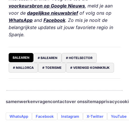
voorkeursbron op Google Nieuws
, meld je aan
voor de
dagelijkse nieuwsbrief
of volg ons op
WhatsApp
and
Facebook
. Zo mis je nooit de
belangrijkste updates uit jouw favoriete regio in
Spanje.
BALEAREN
# BALEAREN
# HOTELSECTOR
# MALLORCA
# TOERISME
# VERENIGD KONINKRIJK
samenwerken
vragen
contact
over ons
sitemap
privacy
cooki
WhatsApp
Facebook
Instagram
X-Twitter
YouTube