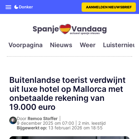
SpanjeVandaag is de eerste en g
Donker
AANMELDEN NIEUWSBRIEF
Voorpagina
Nieuws
Weer
Luisternieu
Buitenlandse toerist verdwijnt
uit luxe hotel op Mallorca met
onbetaalde rekening van
19.000 euro
Door
Remco Stoffer
|
9 december 2025 om 07:00 | 2 min. leestijd
Bijgewerkt op:
13 februari 2026 om 18:55