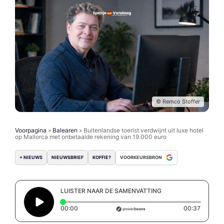
© Remco Stoffer
Voorpagina
»
Balearen
»
Buitenlandse toerist verdwijnt uit luxe hotel
op Mallorca met onbetaalde rekening van 19.000 euro
+ NIEUWS
NIEUWSBRIEF
KOFFIE?
VOORKEURSBRON
LUISTER NAAR DE SAMENVATTING
Elapsed time: 0 seconds
Duratio
00:00
00:37