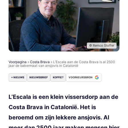
© Remco Stoffer
Voorpagina
»
Costa Brava
»
L’Escala aan de Costa Brava is al 2500
jaar de bakermaat van ansjovis in Catalonië
+ NIEUWS
NIEUWSBRIEF
KOFFIE?
VOORKEURSBRON
L’Escala is een klein vissersdorp aan de
Costa Brava in Catalonië. Het is
beroemd om zijn lekkere ansjovis. Al
meer dan 2500 jaar maken mensen hier