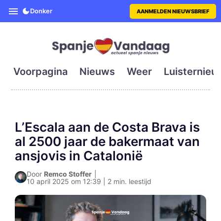
SpanjeVandaag is de eerste en g
Donker
AANMELDEN NIEUWSBRIEF
Voorpagina
Nieuws
Weer
Luisternieu
L’Escala aan de Costa Brava is
al 2500 jaar de bakermaat van
ansjovis in Catalonië
Door
Remco Stoffer
|
10 april 2025 om 12:39 | 2 min. leestijd