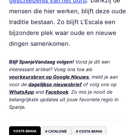
geschiedenis van het dorp
. Dankzij de
mensen die hier werken, blijft deze oude
traditie bestaan. Zo blijft L’Escala een
bijzondere plek waar oude en nieuwe
dingen samenkomen.
Blijf SpanjeVandaag volgen!
Vond je dit een
interessant artikel? Voeg ons toe als
voorkeursbron op Google Nieuws
, meld je aan
voor de
dagelijkse nieuwsbrief
of volg ons op
WhatsApp
and
Facebook
. Zo mis je nooit de
belangrijkste updates uit jouw favoriete regio in
Spanje.
COSTA BRAVA
# CATALONIË
# COSTA BRAVA