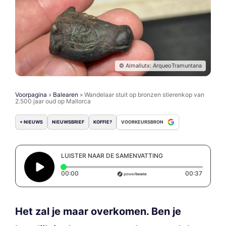
© Almallutx: ArqueoTramuntana
Voorpagina
»
Balearen
»
Wandelaar stuit op bronzen stierenkop van
2.500 jaar oud op Mallorca
+ NIEUWS
NIEUWSBRIEF
KOFFIE?
VOORKEURSBRON
LUISTER NAAR DE SAMENVATTING
Elapsed time: 0 seconds
Duratio
00:00
00:37
Het zal je maar overkomen. Ben je