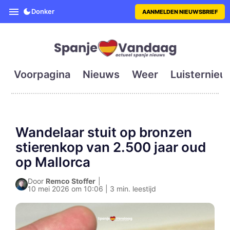
SpanjeVandaag is de eerste en g
Donker
AANMELDEN NIEUWSBRIEF
Voorpagina
Nieuws
Weer
Luisternieu
Wandelaar stuit op bronzen
stierenkop van 2.500 jaar oud
op Mallorca
Door
Remco Stoffer
|
10 mei 2026 om 10:06 | 3 min. leestijd