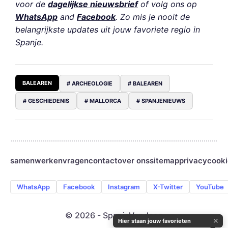
voor de
dagelijkse nieuwsbrief
of volg ons op
WhatsApp
and
Facebook
. Zo mis je nooit de
belangrijkste updates uit jouw favoriete regio in
Spanje.
BALEAREN
# ARCHEOLOGIE
# BALEAREN
# GESCHIEDENIS
# MALLORCA
# SPANJENIEUWS
samenwerken
vragen
contact
over ons
sitemap
privacy
cooki
WhatsApp
Facebook
Instagram
X-Twitter
YouTube
© 2026 - SpanjeVandaag
✕
Hier staan jouw favorieten