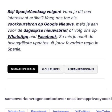
Blijf SpanjeVandaag volgen!
Vond je dit een
interessant artikel? Voeg ons toe als
voorkeursbron op Google Nieuws
, meld je aan
voor de
dagelijkse nieuwsbrief
of volg ons op
WhatsApp
and
Facebook
. Zo mis je nooit de
belangrijkste updates uit jouw favoriete regio in
Spanje.
SPANJESPECIALS
# CULTUREEL
# SPANJESPECIALS
samenwerken
vragen
contact
over ons
sitemap
privacy
cooki
WhatsApp
Facebook
Instagram
X-Twitter
YouTube