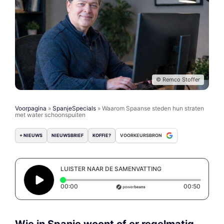
© Remco Stoffer
Voorpagina
»
SpanjeSpecials
»
Waarom Spaanse steden hun straten
met water schoonspuiten
+ NIEUWS
NIEUWSBRIEF
KOFFIE?
VOORKEURSBRON
LUISTER NAAR DE SAMENVATTING
Elapsed time: 0 seconds
Duratio
00:00
00:50
Wie in Spanje woont of er regelmatig