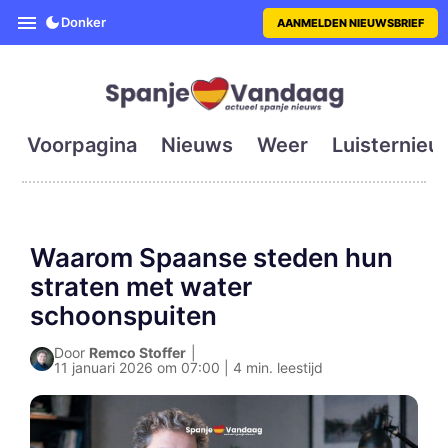
SpanjeVandaag is de eerste en g
Donker
AANMELDEN NIEUWSBRIEF
Voorpagina
Nieuws
Weer
Luisternieu
Waarom Spaanse steden hun
straten met water
schoonspuiten
Door
Remco Stoffer
|
11 januari 2026 om 07:00 | 4 min. leestijd