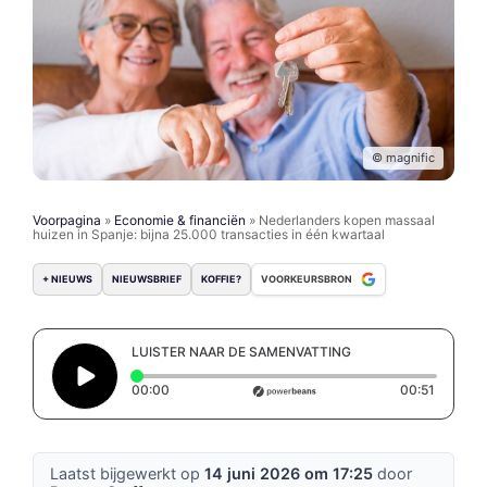
© magnific
Voorpagina
»
Economie & financiën
»
Nederlanders kopen massaal
huizen in Spanje: bijna 25.000 transacties in één kwartaal
+ NIEUWS
NIEUWSBRIEF
KOFFIE?
VOORKEURSBRON
LUISTER NAAR DE SAMENVATTING
Elapsed time: 0 seconds
Duration
00:00
00:51
Laatst bijgewerkt op
14 juni 2026 om 17:25
door