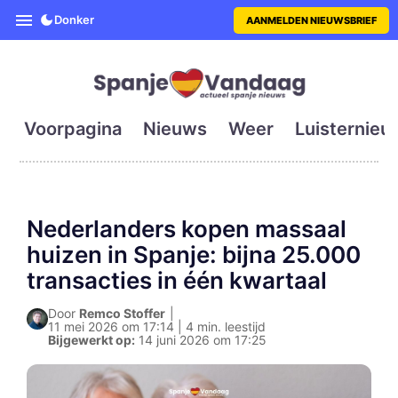
SpanjeVandaag is de eerste en g
Donker
AANMELDEN NIEUWSBRIEF
Voorpagina
Nieuws
Weer
Luisternieu
Nederlanders kopen massaal
huizen in Spanje: bijna 25.000
transacties in één kwartaal
Door
Remco Stoffer
|
11 mei 2026 om 17:14 | 4 min. leestijd
Bijgewerkt op:
14 juni 2026 om 17:25