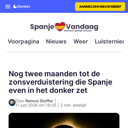
SpanjeVandaag is de eerste en g
Donker
AANMELDEN NIEUWSBRIEF
Voorpagina
Nieuws
Weer
Luisternieu
Nog twee maanden tot de
zonsverduistering die Spanje
even in het donker zet
Door
Remco Stoffer
|
11 juni 2026 om 18:05 | 3 min. leestijd