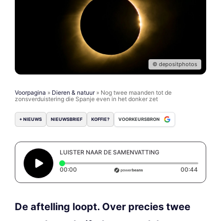
© depositphotos
Voorpagina
»
Dieren & natuur
»
Nog twee maanden tot de
zonsverduistering die Spanje even in het donker zet
+ NIEUWS
NIEUWSBRIEF
KOFFIE?
VOORKEURSBRON
LUISTER NAAR DE SAMENVATTING
Elapsed time: 0 seconds
Duratio
00:00
00:44
De aftelling loopt. Over precies twee