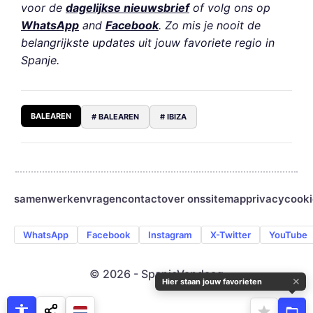
voor de
dagelijkse nieuwsbrief
of volg ons op
WhatsApp
and
Facebook
. Zo mis je nooit de
belangrijkste updates uit jouw favoriete regio in
Spanje.
BALEAREN
# BALEAREN
# IBIZA
samenwerken
vragen
contact
over ons
sitemap
privacy
cooki
WhatsApp
Facebook
Instagram
X-Twitter
YouTube
© 2026 - SpanjeVandaag
✕
Hier staan jouw favorieten