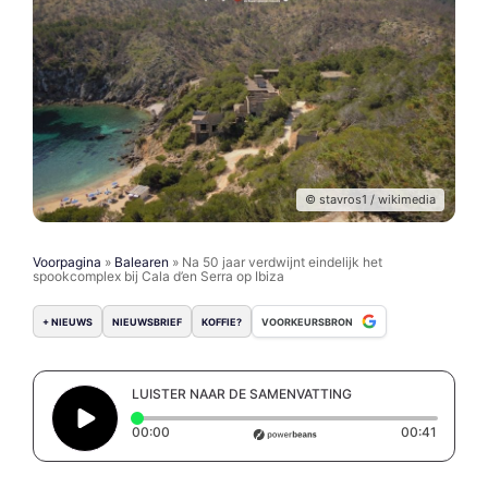
© stavros1 / wikimedia
Voorpagina
»
Balearen
»
Na 50 jaar verdwijnt eindelijk het
spookcomplex bij Cala d’en Serra op Ibiza
+ NIEUWS
NIEUWSBRIEF
KOFFIE?
VOORKEURSBRON
LUISTER NAAR DE SAMENVATTING
Elapsed time: 0 seconds
Duration
00:00
00:41