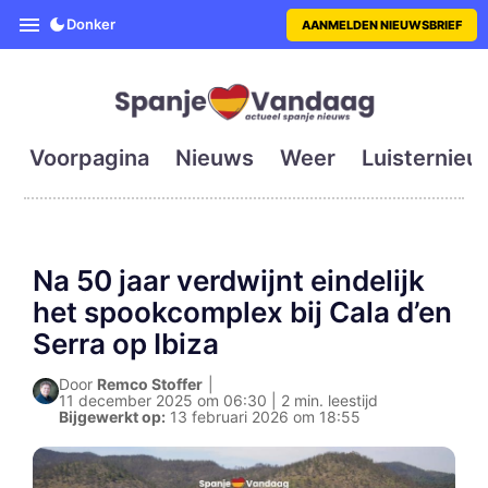
SpanjeVandaag is de eerste en g
Donker
AANMELDEN NIEUWSBRIEF
Voorpagina
Nieuws
Weer
Luisternieu
Na 50 jaar verdwijnt eindelijk
het spookcomplex bij Cala d’en
Serra op Ibiza
Door
Remco Stoffer
|
11 december 2025 om 06:30 | 2 min. leestijd
Bijgewerkt op:
13 februari 2026 om 18:55