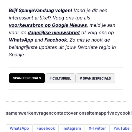
Blijf SpanjeVandaag volgen!
Vond je dit een
interessant artikel? Voeg ons toe als
voorkeursbron op Google Nieuws
, meld je aan
voor de
dagelijkse nieuwsbrief
of volg ons op
WhatsApp
and
Facebook
. Zo mis je nooit de
belangrijkste updates uit jouw favoriete regio in
Spanje.
SPANJESPECIALS
# CULTUREEL
# SPANJESPECIALS
samenwerken
vragen
contact
over ons
sitemap
privacy
cooki
WhatsApp
Facebook
Instagram
X-Twitter
YouTube