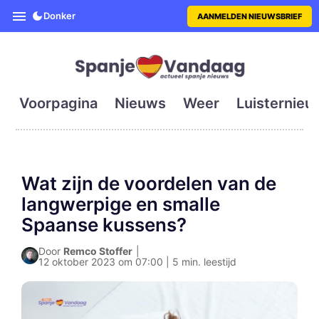
SpanjeVandaag is de eerste en g
Donker
AANMELDEN NIEUWSBRIEF
Voorpagina
Nieuws
Weer
Luisternieu
Wat zijn de voordelen van de
langwerpige en smalle
Spaanse kussens?
Door
Remco Stoffer
|
12 oktober 2023 om 07:00 | 5 min. leestijd