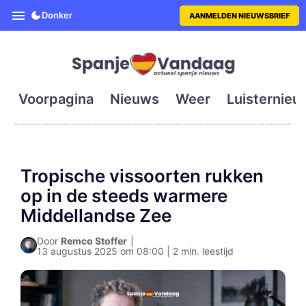
SpanjeVandaag is de eerste en g
Donker
AANMELDEN NIEUWSBRIEF
Voorpagina
Nieuws
Weer
Luisternieu
Tropische vissoorten rukken
op in de steeds warmere
Middellandse Zee
Door
Remco Stoffer
|
13 augustus 2025 om 08:00 | 2 min. leestijd