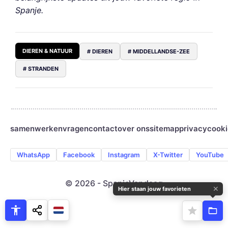
Spanje.
DIEREN & NATUUR
# DIEREN
# MIDDELLANDSE-ZEE
# STRANDEN
samenwerken
vragen
contact
over ons
sitemap
privacy
cooki
WhatsApp
Facebook
Instagram
X-Twitter
YouTube
© 2026 - SpanjeVandaag
✕
Hier staan jouw favorieten