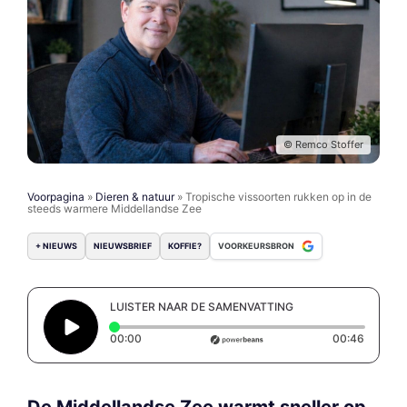
© Remco Stoffer
Voorpagina
»
Dieren & natuur
»
Tropische vissoorten rukken op in de
steeds warmere Middellandse Zee
+ NIEUWS
NIEUWSBRIEF
KOFFIE?
VOORKEURSBRON
LUISTER NAAR DE SAMENVATTING
Elapsed time: 0 seconds
Duratio
00:00
00:46
De Middellandse Zee warmt sneller op