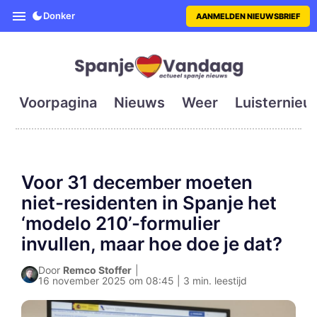
SpanjeVandaag is de eerste en g
Donker
AANMELDEN NIEUWSBRIEF
Voorpagina
Nieuws
Weer
Luisternieu
Voor 31 december moeten
niet-residenten in Spanje het
‘modelo 210’-formulier
invullen, maar hoe doe je dat?
Door
Remco Stoffer
|
16 november 2025 om 08:45 | 3 min. leestijd