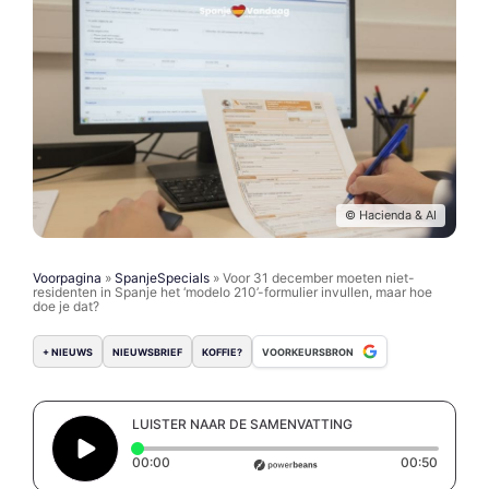
© Hacienda & AI
Voorpagina
»
SpanjeSpecials
»
Voor 31 december moeten niet-
residenten in Spanje het ‘modelo 210’-formulier invullen, maar hoe
doe je dat?
+ NIEUWS
NIEUWSBRIEF
KOFFIE?
VOORKEURSBRON
LUISTER NAAR DE SAMENVATTING
Elapsed time: 0 seconds
Duratio
00:00
00:50